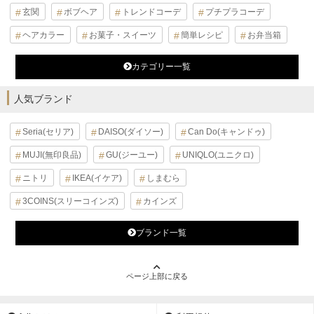
玄関
ボブヘア
トレンドコーデ
プチプラコーデ
ヘアカラー
お菓子・スイーツ
簡単レシピ
お弁当箱
カテゴリー一覧
人気ブランド
Seria(セリア)
DAISO(ダイソー)
Can Do(キャンドゥ)
MUJI(無印良品)
GU(ジーユー)
UNIQLO(ユニクロ)
ニトリ
IKEA(イケア)
しまむら
3COINS(スリーコインズ)
カインズ
ブランド一覧
ページ上部に戻る