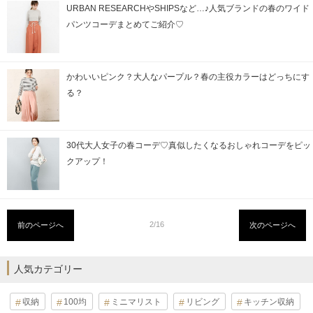
URBAN RESEARCHやSHIPSなど…♪人気ブランドの春のワイド
パンツコーデまとめてご紹介♡
かわいいピンク？大人なパープル？春の主役カラーはどっちにす
る？
30代大人女子の春コーデ♡真似したくなるおしゃれコーデをピッ
クアップ！
2/16
前のページへ
次のページへ
人気カテゴリー
収納
100均
ミニマリスト
リビング
キッチン収納