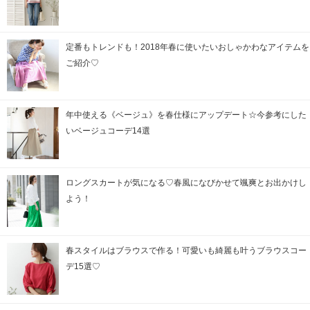
定番もトレンドも！2018年春に使いたいおしゃかわなアイテムを
ご紹介♡
年中使える《ベージュ》を春仕様にアップデート☆今参考にした
いベージュコーデ14選
ロングスカートが気になる♡春風になびかせて颯爽とお出かけし
よう！
春スタイルはブラウスで作る！可愛いも綺麗も叶うブラウスコー
デ15選♡