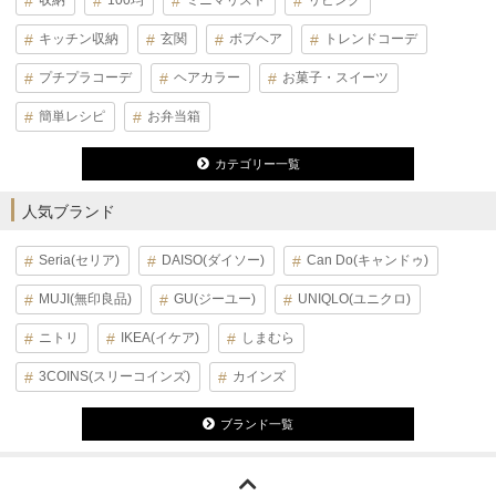
キッチン収納
玄関
ボブヘア
トレンドコーデ
プチプラコーデ
ヘアカラー
お菓子・スイーツ
簡単レシピ
お弁当箱
カテゴリー一覧
人気ブランド
Seria(セリア)
DAISO(ダイソー)
Can Do(キャンドゥ)
MUJI(無印良品)
GU(ジーユー)
UNIQLO(ユニクロ)
ニトリ
IKEA(イケア)
しまむら
3COINS(スリーコインズ)
カインズ
ブランド一覧