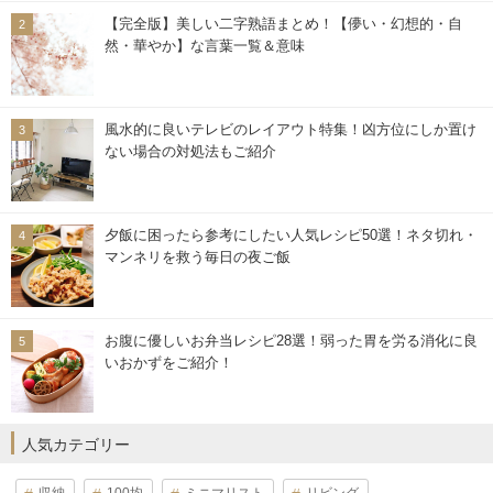
【完全版】美しい二字熟語まとめ！【儚い・幻想的・自
然・華やか】な言葉一覧＆意味
風水的に良いテレビのレイアウト特集！凶方位にしか置け
ない場合の対処法もご紹介
夕飯に困ったら参考にしたい人気レシピ50選！ネタ切れ・
マンネリを救う毎日の夜ご飯
お腹に優しいお弁当レシピ28選！弱った胃を労る消化に良
いおかずをご紹介！
人気カテゴリー
収納
100均
ミニマリスト
リビング