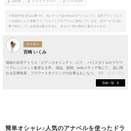
100均
ドライフラワー
リースDIY
※商品PRを含む記事です。当メディアはAmazonアソシエイト、楽天アフィリエイ
トを始めとした各種アフィリエイトプログラムに参加しています。当サービスの記
事で紹介している商品を購入すると、売上の一部が弊社に還元されます。
ライター
宮崎 いくみ
湘南の自宅アトリエ「ビアンカキャンディ」にて、 パリスタイルのフラワ
ーアレンジメント教室を主宰。 雑誌、新聞、webメディア等にて、 花に関
わる記事執筆、フラワースタイリングの仕事もおこなう。 ブログでは、 週
...続きを読む
末に飾りたいオススメの花や色合わせのコツを提案。 フラワー装飾技能士1
投稿一覧
級、フランスのDAFA1を取得。
簡単オシャレ♪人気のアナベルを使ったドラ