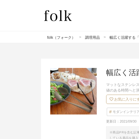
folk（フォーク）
調理用品
幅広く活躍する
幅広く活
マットなステンレス
値のある時間へと
お気に入りに
モダンインテリ
更新日：
2021/09/30
※商品PRを含む記
している商品を購入