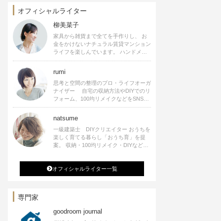
オフィシャルライター
柳美菜子
家具から雑貨まで全てを手作りし、 お
金をかけないナチュラル賃貸マンション
ライフを楽しんでいます。 ハンドメイ
ド雑貨やインテリアに関する著書も出
版、また様々なメディアでも執筆してい
rumi
ます。
思考と空間の整理のプロ・ライフオーガ
ナイザー 自宅の収納方法やDIYでのリ
フォーム、100均リメイクなどをSNSで
公開中。 収納やリメイク、インテリア
の記事の執筆、雑誌・WEBサイトへレ
natsume
シピ提供、店舗プロデュース 2016年９
一級建築士 DIYクリエイター おうちを
月に宝島社より【Rumiのおうち時間を
楽しく育てる暮らし「おうち育」を提
楽しむインテリア】を出版しました。
案。 収納・100均リメイク・DIYなどお
うちに関する楽しいアイディアをSNSで
発信中。 著書 なつめさんちの新しい
オフィシャルライター一覧
のになつかしいアンティークな部屋つく
り 雑誌掲載・TV出演・コラム執筆・
空間プロデュースなど
専門家
goodroom journal