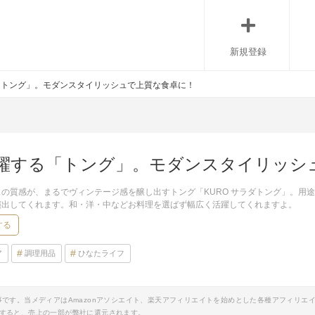
新規登録
「トング」。モダンスタイリッシュで上質な食卓に！
躍する「トング」。モダンスタイリッシ
の質感が、まるでヴィンテージ感を醸し出すトング「KURO サラダトング」。用
演出してくれます。和・洋・中などお料理を選ばず幅広く活躍してくれますよ。
する
ア
調理用品
ひなたライフ
事です。当メディアはAmazonアソシエイト、楽天アフィリエイトを始めとした各種アフィリエ
すると、売上の一部が弊社に還元されます。