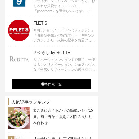
デザイナーズ、リノベーションなど、お
しゃれな賃貸サイト・アプリ
「goodroom」を運営しています。 イン
テリアや、ひとり暮らし、ふたり暮らし
のアイディアなど、賃貸でも自分らしい
FLET’S
暮らしを楽しむためのヒントをお届けし
100円ショップ「FLET’S（フレッツ）」
ます。
「百圓領事館」の情報サイト『100円の
チカラ』から、人気の記事をお届けしま
す。
のくらし by ReBITA
リノベーショマンションや戸建て、一棟
まるごとリノベーション、シェアハウス
など幅広いリノベーションの選択肢すべ
てが揃うリビタ。ホテル・ワークラウン
ジ・シェアスペースなど、「住む」だけ
専門家一覧
ではなく「働く」「遊ぶ」「学ぶ」「旅
する」といった領域でも、暮らしや生き
方を楽しく豊かにする様々なプロジェク
トを手掛けています。
人気記事ランキング
栗ご飯に合うおかずの簡単レシピ15
選。肉・野菜・魚別に相性の良い組
み合わせ
【完全版】美しい二字熟語まとめ！