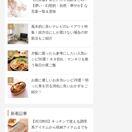
【儚い・幻想的・自然・華やか】な
言葉一覧＆意味
風水的に良いテレビのレイアウト特
集！凶方位にしか置けない場合の対
処法もご紹介
夕飯に困ったら参考にしたい人気レ
シピ50選！ネタ切れ・マンネリを救
う毎日の夜ご飯
お腹に優しいお弁当レシピ28選！弱
った胃を労る消化に良いおかずをご
紹介！
新着記事
【3COINS】キッチンで使える調理
系アイテムから収納アイテムまでを