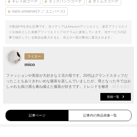
キレイめコーデ
タックパンツコーデ
ボトムスコーデ
nano universe(ナノ ユニバース)
※商品PRを含む記事です。当メディアはAmazonアソシエイト、楽天アフィリエイ
トを始めとした各種アフィリエイトプログラムに参加しています。当サービスの記
事で紹介している商品を購入すると、売上の一部が弊社に還元されます。
ライター
mico
ファッションや美容が大好きな２児の母です。20代はグランドスタッフだ
ったこともありきれいめな服装を楽しんでいましたが、母となった今ではお
しゃれも抜け感も兼ね備えた服装が好きです。トレンドを敏感に捉え、最新
...続きを読む
のファッション情報をご提案していきます。
投稿一覧
記事ページ
記事内の商品画像一覧