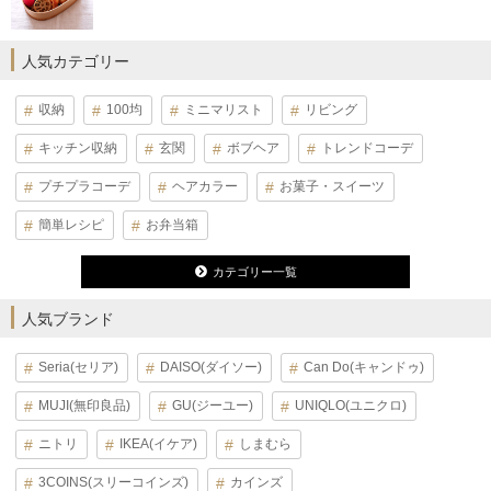
人気カテゴリー
収納
100均
ミニマリスト
リビング
キッチン収納
玄関
ボブヘア
トレンドコーデ
プチプラコーデ
ヘアカラー
お菓子・スイーツ
簡単レシピ
お弁当箱
カテゴリー一覧
人気ブランド
Seria(セリア)
DAISO(ダイソー)
Can Do(キャンドゥ)
MUJI(無印良品)
GU(ジーユー)
UNIQLO(ユニクロ)
ニトリ
IKEA(イケア)
しまむら
3COINS(スリーコインズ)
カインズ