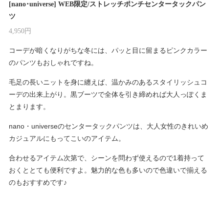
[nano･universe] WEB限定/ストレッチポンチセンタータックパン
ツ
4,950円
コーデが暗くなりがちな冬には、パッと目に留まるピンクカラー
のパンツもおしゃれですね。
毛足の長いニットを身に纏えば、温かみのあるスタイリッシュコ
ーデの出来上がり。黒ブーツで全体を引き締めれば大人っぽくま
とまります。
nano・universeのセンタータックパンツは、大人女性のきれいめ
カジュアルにもってこいのアイテム。
合わせるアイテム次第で、シーンを問わず使えるので1着持って
おくととても便利ですよ。魅力的な色も多いので色違いで揃える
のもおすすめです♪