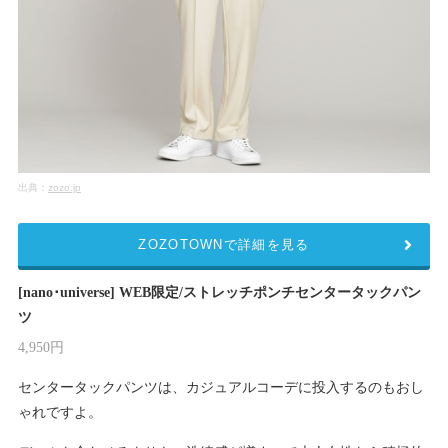
出典：
zozo.jp
ZOZOTOWNで詳細を見る
[nano･universe] WEB限定/ストレッチポンチセンタータックパン
ツ
4,950円
センタータックパンツは、カジュアルコーデに投入するのもおし
ゃれですよ。