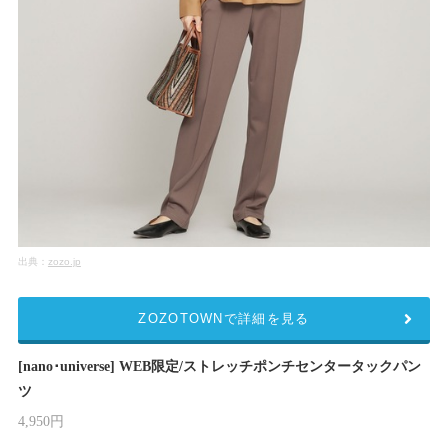
出典：
zozo.jp
ZOZOTOWNで詳細を見る
[nano･universe] WEB限定/ストレッチポンチセンタータックパン
ツ
4,950円