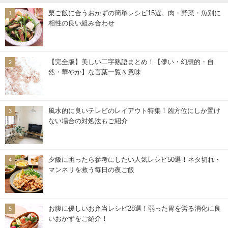
栗ご飯に合うおかずの簡単レシピ15選。肉・野菜・魚別に
相性の良い組み合わせ
【完全版】美しい二字熟語まとめ！【儚い・幻想的・自
然・華やか】な言葉一覧＆意味
風水的に良いテレビのレイアウト特集！凶方位にしか置け
ない場合の対処法もご紹介
夕飯に困ったら参考にしたい人気レシピ50選！ネタ切れ・
マンネリを救う毎日の夜ご飯
お腹に優しいお弁当レシピ28選！弱った胃を労る消化に良
いおかずをご紹介！