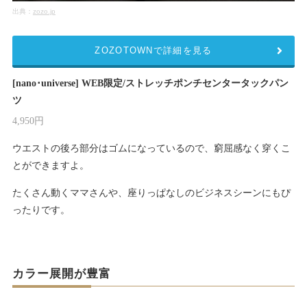
出典：
zozo.jp
ZOZOTOWNで詳細を見る
[nano･universe] WEB限定/ストレッチポンチセンタータックパン
ツ
4,950円
ウエストの後ろ部分はゴムになっているので、窮屈感なく穿くこ
とができますよ。
たくさん動くママさんや、座りっぱなしのビジネスシーンにもぴ
ったりです。
カラー展開が豊富