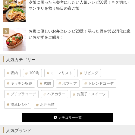
夕飯に困ったら参考にしたい人気レシピ50選！ネタ切れ・
マンネリを救う毎日の夜ご飯
お腹に優しいお弁当レシピ28選！弱った胃を労る消化に良
いおかずをご紹介！
人気カテゴリー
収納
100均
ミニマリスト
リビング
キッチン収納
玄関
ボブヘア
トレンドコーデ
プチプラコーデ
ヘアカラー
お菓子・スイーツ
簡単レシピ
お弁当箱
カテゴリー一覧
人気ブランド