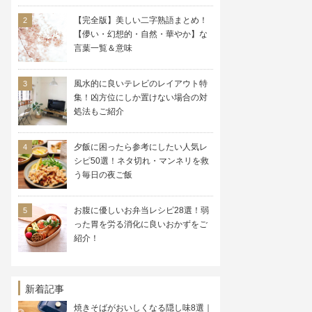
【完全版】美しい二字熟語まとめ！
【儚い・幻想的・自然・華やか】な
言葉一覧＆意味
風水的に良いテレビのレイアウト特
集！凶方位にしか置けない場合の対
処法もご紹介
夕飯に困ったら参考にしたい人気レ
シピ50選！ネタ切れ・マンネリを救
う毎日の夜ご飯
お腹に優しいお弁当レシピ28選！弱
った胃を労る消化に良いおかずをご
紹介！
新着記事
焼きそばがおいしくなる隠し味8選｜