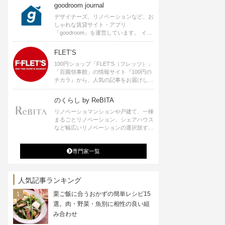
goodroom journal
デザイナーズ、リノベーションなど、お
しゃれな賃貸サイト・アプリ
「goodroom」を運営しています。 イン
テリアや、ひとり暮らし、ふたり暮らし
のアイディアなど、賃貸でも自分らしい
FLET’S
暮らしを楽しむためのヒントをお届けし
100円ショップ「FLET’S（フレッツ）」
ます。
「百圓領事館」の情報サイト『100円の
チカラ』から、人気の記事をお届けしま
す。
のくらし by ReBITA
リノベーショマンションや戸建て、一棟
まるごとリノベーション、シェアハウス
など幅広いリノベーションの選択肢すべ
てが揃うリビタ。ホテル・ワークラウン
ジ・シェアスペースなど、「住む」だけ
専門家一覧
ではなく「働く」「遊ぶ」「学ぶ」「旅
する」といった領域でも、暮らしや生き
方を楽しく豊かにする様々なプロジェク
トを手掛けています。
人気記事ランキング
栗ご飯に合うおかずの簡単レシピ15
選。肉・野菜・魚別に相性の良い組
み合わせ