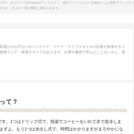
事です。当メディアはAmazonアソシエイト、楽天アフィリエイトを始めとした各種アフィリエ
すると、売上の一部が弊社に還元されます。
家具選びのお手伝いやインテリア・フード・ライフスタイルの記事を執筆するラ
・植物マニア・家電オタクでもあります。仕事や趣味で学んだことをいかし、楽
。
って？
です。1つはドリップ式で、熱湯でコーヒーをいれて氷で急冷しま
ますよ。もう1つは水出し式で、時間はかかりますがまろやかにな