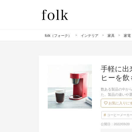
folk（フォーク）
インテリア
家具
家電
手軽に出
ヒーを飲
数ある製品の中か
た。製品の違いや
お気に入りに
コーヒーメーカ
公開日：
2022/03/20