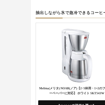
抽出しながら氷で急冷できるコーヒ
Melitta(メリタ) NOAR(ノア)【2~5杯用・1×2
ーペーパーに対応】 ホワイト SKT543W