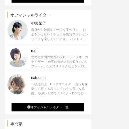
オフィシャルライター
柳美菜子
家具から雑貨まで全てを手作りし、 お
金をかけないナチュラル賃貸マンション
ライフを楽しんでいます。 ハンドメイ
ド雑貨やインテリアに関する著書も出
版、また様々なメディアでも執筆してい
rumi
ます。
思考と空間の整理のプロ・ライフオーガ
ナイザー 自宅の収納方法やDIYでのリ
フォーム、100均リメイクなどをSNSで
公開中。 収納やリメイク、インテリア
の記事の執筆、雑誌・WEBサイトへレ
natsume
シピ提供、店舗プロデュース 2016年９
一級建築士 DIYクリエイター おうちを
月に宝島社より【Rumiのおうち時間を
楽しく育てる暮らし「おうち育」を提
楽しむインテリア】を出版しました。
案。 収納・100均リメイク・DIYなどお
うちに関する楽しいアイディアをSNSで
発信中。 著書 なつめさんちの新しい
オフィシャルライター一覧
のになつかしいアンティークな部屋つく
り 雑誌掲載・TV出演・コラム執筆・
空間プロデュースなど
専門家