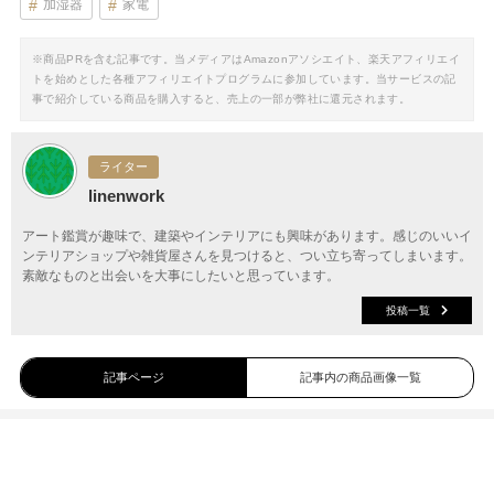
加湿器
家電
※商品PRを含む記事です。当メディアはAmazonアソシエイト、楽天アフィリエイ
トを始めとした各種アフィリエイトプログラムに参加しています。当サービスの記
事で紹介している商品を購入すると、売上の一部が弊社に還元されます。
ライター
linenwork
アート鑑賞が趣味で、建築やインテリアにも興味があります。感じのいいイ
ンテリアショップや雑貨屋さんを見つけると、つい立ち寄ってしまいます。
素敵なものと出会いを大事にしたいと思っています。
投稿一覧
記事ページ
記事内の商品画像一覧