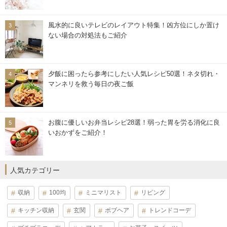
風水的に良いテレビのレイアウト特集！凶方位にしか置け
ない場合の対処法もご紹介
夕飯に困ったら参考にしたい人気レシピ50選！ネタ切れ・
マンネリを救う毎日の夜ご飯
お腹に優しいお弁当レシピ28選！弱った胃を労る消化に良
いおかずをご紹介！
人気カテゴリー
収納
100均
ミニマリスト
リビング
キッチン収納
玄関
ボブヘア
トレンドコーデ