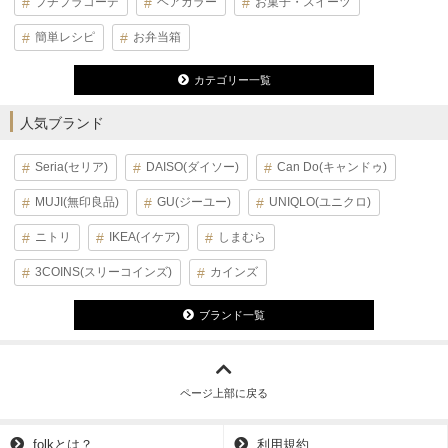
プチプラコーデ
ヘアカラー
お菓子・スイーツ
簡単レシピ
お弁当箱
カテゴリー一覧
人気ブランド
Seria(セリア)
DAISO(ダイソー)
Can Do(キャンドゥ)
MUJI(無印良品)
GU(ジーユー)
UNIQLO(ユニクロ)
ニトリ
IKEA(イケア)
しまむら
3COINS(スリーコインズ)
カインズ
ブランド一覧
ページ上部に戻る
folkとは？
利用規約