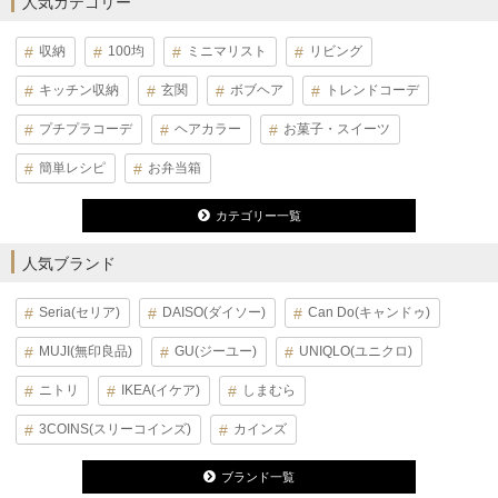
人気カテゴリー
収納
100均
ミニマリスト
リビング
キッチン収納
玄関
ボブヘア
トレンドコーデ
プチプラコーデ
ヘアカラー
お菓子・スイーツ
簡単レシピ
お弁当箱
カテゴリー一覧
人気ブランド
Seria(セリア)
DAISO(ダイソー)
Can Do(キャンドゥ)
MUJI(無印良品)
GU(ジーユー)
UNIQLO(ユニクロ)
ニトリ
IKEA(イケア)
しまむら
3COINS(スリーコインズ)
カインズ
ブランド一覧