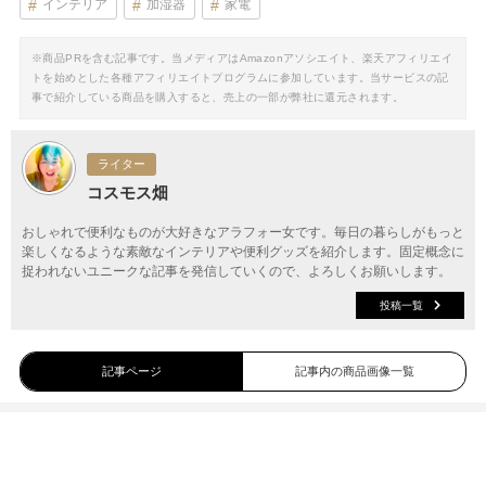
インテリア
加湿器
家電
※商品PRを含む記事です。当メディアはAmazonアソシエイト、楽天アフィリエイ
トを始めとした各種アフィリエイトプログラムに参加しています。当サービスの記
事で紹介している商品を購入すると、売上の一部が弊社に還元されます。
ライター
コスモス畑
おしゃれで便利なものが大好きなアラフォー女です。毎日の暮らしがもっと
楽しくなるような素敵なインテリアや便利グッズを紹介します。固定概念に
捉われないユニークな記事を発信していくので、よろしくお願いします。
投稿一覧
記事ページ
記事内の商品画像一覧