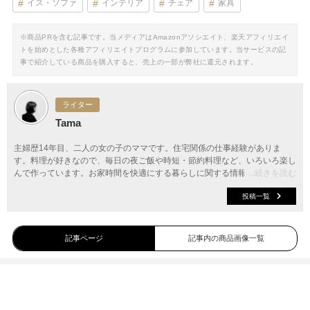
イス・ソファ
インテリア
チェア
家具
※商品PRを含む記事です。当メディアはAmazonアソシエイト、楽天アフィリエイ
トを始めとした各種アフィリエイトプログラムに参加しています。当サービスの記
事で紹介している商品を購入すると、売上の一部が弊社に還元されます。
ライター
Tama
主婦歴14年目、二人の女の子のママです。住宅関係の仕事経験がありま
す。料理が好きなので、毎日の夜ご飯や時短・節約料理など、いろいろ楽し
んで作っています。お家時間を快適にする暮らしに関する情報を提案してい
...続きを読む
ます。
投稿一覧
記事ページ
記事内の商品画像一覧