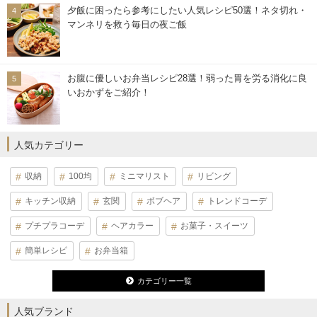
夕飯に困ったら参考にしたい人気レシピ50選！ネタ切れ・
マンネリを救う毎日の夜ご飯
お腹に優しいお弁当レシピ28選！弱った胃を労る消化に良
いおかずをご紹介！
人気カテゴリー
収納
100均
ミニマリスト
リビング
キッチン収納
玄関
ボブヘア
トレンドコーデ
プチプラコーデ
ヘアカラー
お菓子・スイーツ
簡単レシピ
お弁当箱
カテゴリー一覧
人気ブランド