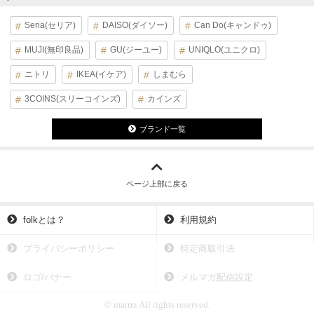
Seria(セリア)
DAISO(ダイソー)
Can Do(キャンドゥ)
MUJI(無印良品)
GU(ジーユー)
UNIQLO(ユニクロ)
ニトリ
IKEA(イケア)
しまむら
3COINS(スリーコインズ)
カインズ
ブランド一覧
ページ上部に戻る
folkとは？
利用規約
プライバシーポリシー
特定商取引法
ロゴ/バナー
メルマガ配信設定
© mattrz All rights reserved.