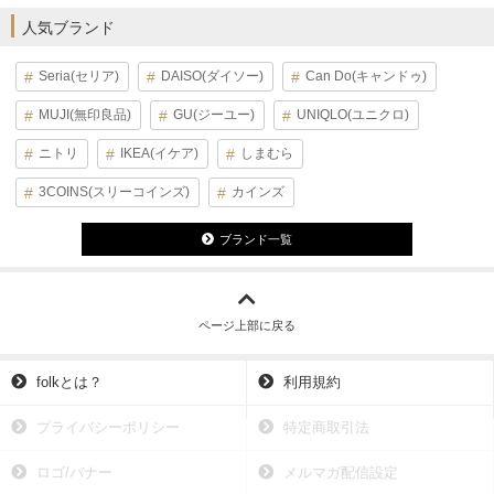
人気ブランド
Seria(セリア)
DAISO(ダイソー)
Can Do(キャンドゥ)
MUJI(無印良品)
GU(ジーユー)
UNIQLO(ユニクロ)
ニトリ
IKEA(イケア)
しまむら
3COINS(スリーコインズ)
カインズ
ブランド一覧
ページ上部に戻る
folkとは？
利用規約
プライバシーポリシー
特定商取引法
ロゴ/バナー
メルマガ配信設定