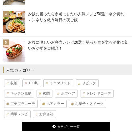
夕飯に困ったら参考にしたい人気レシピ50選！ネタ切れ・
マンネリを救う毎日の夜ご飯
お腹に優しいお弁当レシピ28選！弱った胃を労る消化に良
いおかずをご紹介！
人気カテゴリー
収納
100均
ミニマリスト
リビング
キッチン収納
玄関
ボブヘア
トレンドコーデ
プチプラコーデ
ヘアカラー
お菓子・スイーツ
簡単レシピ
お弁当箱
カテゴリー一覧