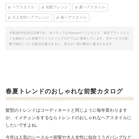
ヘアスタイル
前髪アレンジ
夏ヘアスタイル
大人女性ヘアアレンジ
春ヘアスタイル
※商品PRを含む記事です。当メディアはAmazonアソシエイト、楽天アフィリエイ
トを始めとした各種アフィリエイトプログラムに参加しています。当サービスの記
事で紹介している商品を購入すると、売上の一部が弊社に還元されます。
春夏トレンドのおしゃれな前髪カタログ
髪型のトレンドはコーディネートと同じように毎年変わります
が、イメチェンをするならトレンドのおしゃれなヘアスタイルに
したいですよね。
今年は人気のシースルー前髪や大人女性に似合ううざバングなど