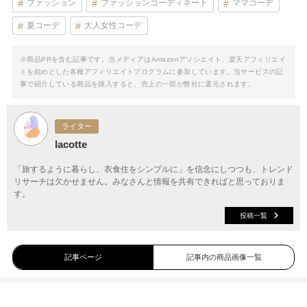
ファッション
ファッションコーディネート
ママコーデ
夏コーデ
大人女性コーデ
※商品PRを含む記事です。当メディアはAmazonアソシエイト、楽天アフィリエイ
トを始めとした各種アフィリエイトプログラムに参加しています。当サービスの記
事で紹介している商品を購入すると、売上の一部が弊社に還元されます。
ライター
lacotte
「旅するように暮らし、衣食住をシンプルに」を信念にしつつも、トレンド
リサーチは欠かせません。みなさんと情報を共有できればと思っておりま
す。
投稿一覧
記事ページ
記事内の商品画像一覧