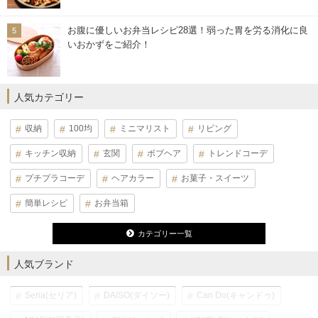
お腹に優しいお弁当レシピ28選！弱った胃を労る消化に良
いおかずをご紹介！
人気カテゴリー
収納
100均
ミニマリスト
リビング
キッチン収納
玄関
ボブヘア
トレンドコーデ
プチプラコーデ
ヘアカラー
お菓子・スイーツ
簡単レシピ
お弁当箱
カテゴリー一覧
人気ブランド
Seria(セリア)
DAISO(ダイソー)
Can Do(キャンドゥ)