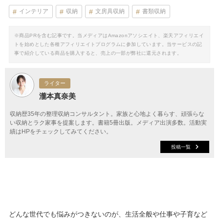
インテリア
収納
文房具収納
書類収納
※商品PRを含む記事です。当メディアはAmazonアソシエイト、楽天アフィリエイ
トを始めとした各種アフィリエイトプログラムに参加しています。当サービスの記
事で紹介している商品を購入すると、売上の一部が弊社に還元されます。
ライター
瀧本真奈美
収納歴35年の整理収納コンサルタント。家族と心地よく暮らす、頑張らな
い収納とラク家事を提案します。書籍5冊出版。メディア出演多数。活動実
績はHPをチェックしてみてください。
投稿一覧
どんな世代でも悩みがつきないのが、生活全般や仕事や子育など