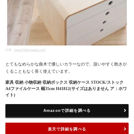
出典：
https://folk-media.com/
とてもなめらかな曲木で優しいカラーなので、扱いやすく飽きが
くることもなく長く使えています。
家具 収納 小物収納 収納ボックス 収納ケース STOCK/ストック
A4ファイルケース 幅35cm H41812(サイズはありません ア：ホワ
イト)
Amazonで詳細を調べる
楽天で詳細を調べる