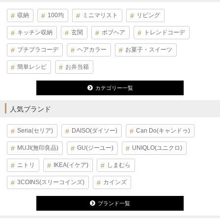
収納
100均
ミニマリスト
リビング
キッチン収納
玄関
ボブヘア
トレンドコーデ
プチプラコーデ
ヘアカラー
お菓子・スイーツ
簡単レシピ
お弁当箱
カテゴリー一覧
人気ブランド
Seria(セリア)
DAISO(ダイソー)
Can Do(キャンドゥ)
MUJI(無印良品)
GU(ジーユー)
UNIQLO(ユニクロ)
ニトリ
IKEA(イケア)
しまむら
3COINS(スリーコインズ)
カインズ
ブランド一覧