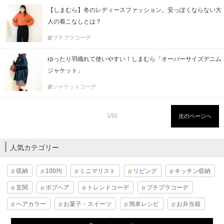
【しまむら】冬のレディースファッション。安っぽくならない大
人の着こなしとは？
プチプラコーデ
ゆったり羽織れて使いやすい！しまむら「オーバーサイズデニム
ジャケット」
ジャケットコーデ
1/51
次のページへ
人気カテゴリー
収納
100均
ミニマリスト
リビング
キッチン収納
玄関
ボブヘア
トレンドコーデ
プチプラコーデ
ヘアカラー
お菓子・スイーツ
簡単レシピ
お弁当箱