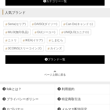
カテゴリー一覧
人気ブランド
Seria(セリア)
DAISO(ダイソー)
Can Do(キャンドゥ)
MUJI(無印良品)
GU(ジーユー)
UNIQLO(ユニクロ)
ニトリ
IKEA(イケア)
しまむら
3COINS(スリーコインズ)
カインズ
ブランド一覧
ページ上部に戻る
folkとは？
利用規約
プライバシーポリシー
特定商取引法
ロゴ/バナー
メルマガ配信設定