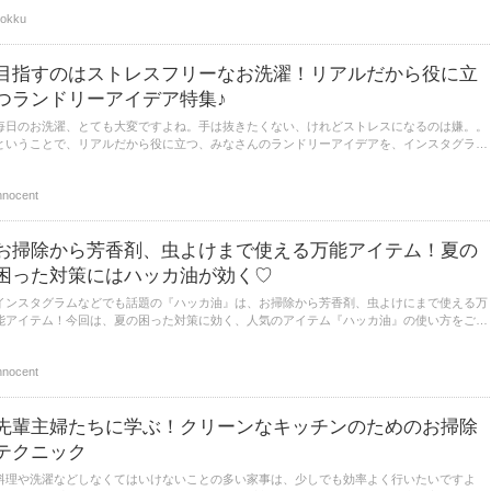
りましょう。
okku
目指すのはストレスフリーなお洗濯！リアルだから役に立
つランドリーアイデア特集♪
毎日のお洗濯、とても大変ですよね。手は抜きたくない、けれどストレスになるのは嫌。。
ということで、リアルだから役に立つ、みなさんのランドリーアイデアを、インスタグラム
からピックアップしてご紹介させていただきます。お洗濯からお部屋干しまで、目指すのは
ストレスフリーなお洗濯！様々なアイデアがいっぱいのシーンをご覧ください。
nnocent
お掃除から芳香剤、虫よけまで使える万能アイテム！夏の
困った対策にはハッカ油が効く♡
インスタグラムなどでも話題の『ハッカ油』は、お掃除から芳香剤、虫よけにまで使える万
能アイテム！今回は、夏の困った対策に効く、人気のアイテム『ハッカ油』の使い方をご紹
介させていただきます。ハッカ油の清涼な香りに癒されながら、虫刺され知らずの夏を過ご
しましょう。
nnocent
先輩主婦たちに学ぶ！クリーンなキッチンのためのお掃除
テクニック
料理や洗濯などしなくてはいけないことの多い家事は、少しでも効率よく行いたいですよ