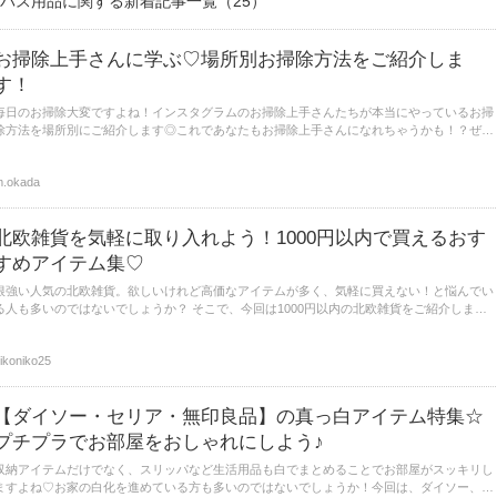
バス用品に関する新着記事一覧（25）
お掃除上手さんに学ぶ♡場所別お掃除方法をご紹介しま
す！
毎日のお掃除大変ですよね！インスタグラムのお掃除上手さんたちが本当にやっているお掃
除方法を場所別にご紹介します◎これであなたもお掃除上手さんになれちゃうかも！？ぜ
ひ、ご覧ください♪
.okada
北欧雑貨を気軽に取り入れよう！1000円以内で買えるおす
すめアイテム集♡
根強い人気の北欧雑貨。欲しいけれど高価なアイテムが多く、気軽に買えない！と悩んでい
人も多いのではないでしょうか？ そこで、今回は1000円以内の北欧雑貨をご紹介しま
す！プチプライスとは思えない、北欧インテリアをグレードアップしてくれる素敵なアイテ
ムを集めてみました。
ikoniko25
【ダイソー・セリア・無印良品】の真っ白アイテム特集☆
プチプラでお部屋をおしゃれにしよう♪
収納アイテムだけでなく、スリッパなど生活用品も白でまとめることでお部屋がスッキリし
ますよね♡お家の白化を進めている方も多いのではないでしょうか！今回は、ダイソー、セ