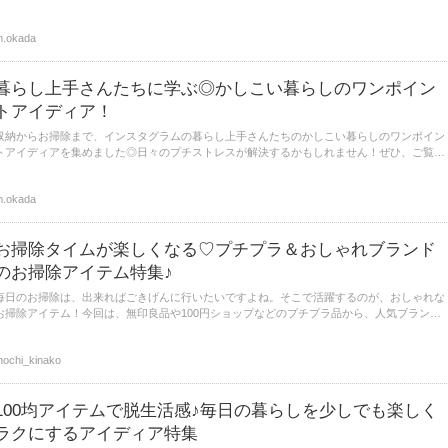
リア、無印良品で揃う真っ白アイテムを幅広くご紹介します。ぜひ、ご覧ください♪
.okada
暮らし上手さんたちに学ぶ◎かしこい暮らしのワンポイン
トアイディア！
収納からお掃除まで、インスタグラムの暮らし上手さんたちのかしこい暮らしのワンポイン
トアイディアを集めました◎日々のプチストレスが解決するかもしれません！ぜひ、ご覧く
ださい♪
.okada
お掃除タイムが楽しくなる♡プチプラ＆おしゃれブランド
のお掃除アイテム特集♪
毎日のお掃除は、出来ればごきげんに行いたいですよね。そこで活躍するのが、おしゃれな
お掃除アイテム！今回は、無印良品や100円ショップなどのプチプラ品から、人気ブランド
のもの、リメイク品までさまざまなお掃除アイテムをご紹介します。
ochi_kinako
100均アイテムで脱生活感♪毎日の暮らしを少しでも楽しく
ラクにするアイディア特集