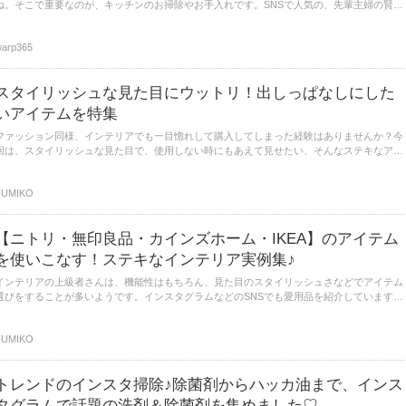
ね。そこで重要なのが、キッチンのお掃除やお手入れです。SNSで人気の、先輩主婦の賢い
アイデアを参考に、家事効率アップ、時短を目指しましょう♪
arp365
スタイリッシュな見た目にウットリ！出しっぱなしにした
いアイテムを特集
ファッション同様、インテリアでも一目惚れして購入してしまった経験はありませんか？今
回は、スタイリッシュな見た目で、使用しない時にもあえて見せたい、そんなステキなアイ
テムを特集し、様々なジャンルからご紹介します。
FUMIKO
【ニトリ・無印良品・カインズホーム・IKEA】のアイテム
を使いこなす！ステキなインテリア実例集♪
インテリアの上級者さんは、機能性はもちろん、見た目のスタイリッシュさなどでアイテム
選びをすることが多いようです。インスタグラムなどのSNSでも愛用品を紹介しています
ね。プライベートブランドで他とは差のあるステキなアイテムを使いこなしている実例を特
集します。
FUMIKO
トレンドのインスタ掃除♪除菌剤からハッカ油まで、インス
タグラムで話題の洗剤＆除菌剤を集めました♡