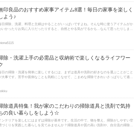
無印良品のおすすめ家事アイテム8選！毎日の家事を楽しく
しよう♪
毎日掃除、洗濯、料理と主婦はやることがいっぱいですよね。そんな時に使うアイテムがか
わいかったりお気に入りだったりすると、自然とやる気がでるかも…なんて思ったりしませ
んか？今回はシンプルなデザインだけどかわいいと感じてしまう、無印良品の家事アイテム
を探してみました。
iona5115
掃除・洗濯上手の必需品と収納術で楽しくなるライフワー
ク
毎日の掃除・洗濯を簡単に楽しくするには、まずは道具や洗剤の好きなのを選ぶことがこと
が大事です。苦手や面倒なことも気軽にこなせて、こまめな掃除できれいさっぱりして過ご
す習慣をつけられます。部屋も心も整えた暮らしを実現するには、洗濯や掃除のテクニック
と道具を揃えてみませんか？
okku
掃除道具特集！我が家のこだわりの掃除道具と洗剤で気持
ちの良い暮らしをしよう☆
インテリアを楽しむにはまずは掃除が基本です。生活の中で、物を整え、掃除がしやすい空
間づくりを実践した暮らしを見てみませんか？掃除道具や質の高い洗剤や、自分流の掃除の
仕方などを学んでみましょう。面倒だった掃除を楽しくやる習慣を身に着けて掃除名人にな