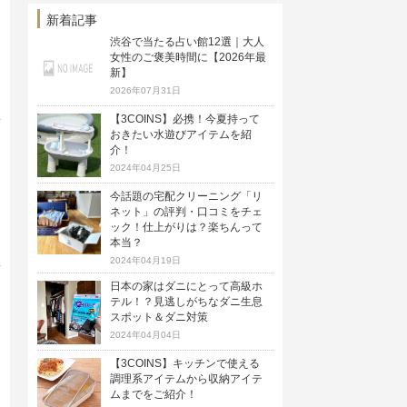
トを手掛けています。
新着記事
渋谷で当たる占い館12選｜大人
女性のご褒美時間に【2026年最
新】
2026年07月31日
【3COINS】必携！今夏持って
おきたい水遊びアイテムを紹
介！
2024年04月25日
今話題の宅配クリーニング「リ
ネット」の評判・口コミをチェ
ック！仕上がりは？楽ちんって
本当？
2024年04月19日
日本の家はダニにとって高級ホ
テル！？見逃しがちなダニ生息
スポット＆ダニ対策
2024年04月04日
【3COINS】キッチンで使える
調理系アイテムから収納アイテ
ムまでをご紹介！