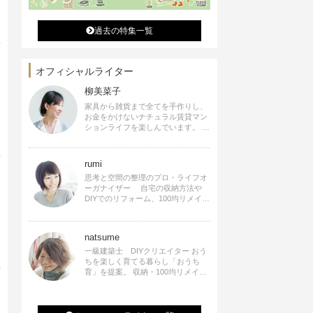
過去の特集一覧
オフィシャルライター
柳美菜子
家具から雑貨まで全てを手作りし、
お金をかけないナチュラル賃貸マン
ションライフを楽しんでいます。 ハ
ンドメイド雑貨やインテリアに関す
る著書も出版、また様々なメディア
でも執筆しています。
rumi
思考と空間の整理のプロ・ライフオ
ーガナイザー 自宅の収納方法や
DIYでのリフォーム、100均リメイク
などをSNSで公開中。 収納やリメイ
ク、インテリアの記事の執筆、雑
誌・WEBサイトへレシピ提供、店舗
natsume
プロデュース 2016年９月に宝島社
より【Rumiのおうち時間を楽しむイ
一級建築士 DIYクリエイター おう
ンテリア】を出版しました。
ちを楽しく育てる暮らし「おうち
育」を提案。 収納・100均リメイ
ク・DIYなどおうちに関する楽しい
アイディアをSNSで発信中。 著書
なつめさんちの新しいのになつかし