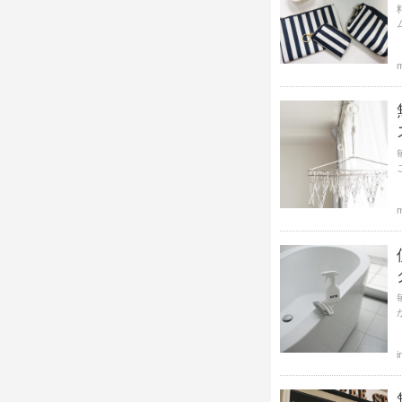
m
m
i