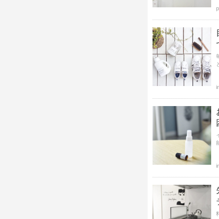
p
i
i