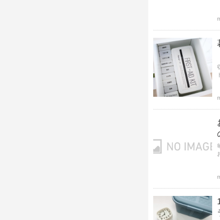
m
m
m