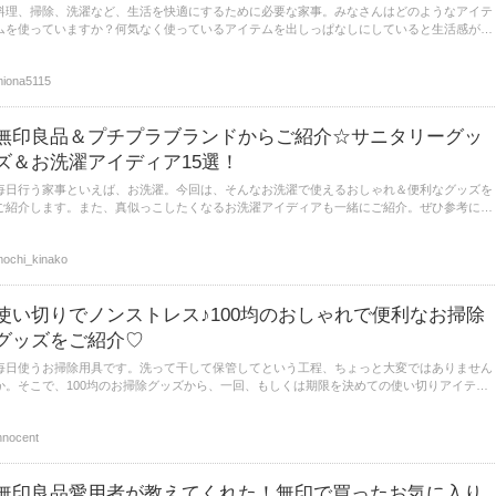
料理、掃除、洗濯など、生活を快適にするために必要な家事。みなさんはどのようなアイテ
ムを使っていますか？何気なく使っているアイテムを出しっぱなしにしていると生活感が出
てしまうことってありますよね。今回は100均グッズを使って、家事をラク＆おしゃれにし
ているアイディアをご紹介しますよ！
iona5115
無印良品＆プチプラブランドからご紹介☆サニタリーグッ
ズ＆お洗濯アイディア15選！
毎日行う家事といえば、お洗濯。今回は、そんなお洗濯で使えるおしゃれ＆便利なグッズを
ご紹介します。また、真似っこしたくなるお洗濯アイディアも一緒にご紹介。ぜひ参考に、
毎日のお洗濯をもっと楽しく＆楽ちんにしてみてくださいね。
ochi_kinako
使い切りでノンストレス♪100均のおしゃれで便利なお掃除
グッズをご紹介♡
毎日使うお掃除用具です。洗って干して保管してという工程、ちょっと大変ではありません
か。そこで、100均のお掃除グッズから、一回、もしくは期限を決めての使い切りアイテム
を上手に取り入れて、できるだけストレスフリーにしてみましょう。今回は、ローコストで
しかもおしゃれな、100均のお掃除アイテムをご紹介させていただきます。
nnocent
無印良品愛用者が教えてくれた！無印で買ったお気に入り