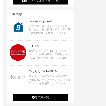
いアンティークな部屋つくり 雑誌
オフィシャルライター一覧
掲載・TV出演・コラム執筆・空間プ
ロデュースなど
専門家
goodroom journal
デザイナーズ、リノベーションな
ど、おしゃれな賃貸サイト・アプリ
「goodroom」を運営しています。
インテリアや、ひとり暮らし、ふた
り暮らしのアイディアなど、賃貸で
も自分らしい暮らしを楽しむための
FLET’S
ヒントをお届けします。
100円ショップ「FLET’S（フレッ
ツ）」「百圓領事館」の情報サイト
『100円のチカラ』から、人気の記
事をお届けします。
のくらし by ReBITA
リノベーショマンションや戸建て、
一棟まるごとリノベーション、シェ
アハウスなど幅広いリノベーション
の選択肢すべてが揃うリビタ。ホテ
ル・ワークラウンジ・シェアスペー
スなど、「住む」だけではなく「働
専門家一覧
く」「遊ぶ」「学ぶ」「旅する」と
いった領域でも、暮らしや生き方を
楽しく豊かにする様々なプロジェク