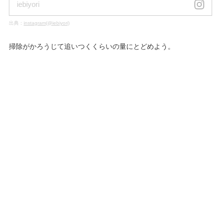
iebiyori
出典：
instagram(@iebiyori)
掃除がかろうじて追いつくくらいの量にとどめよう。