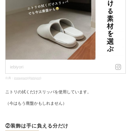
iebiyori
出典：
instagram(@iebiyori)
ニトリの拭くだけスリッパを使用しています。
（今はもう廃盤かもしれません）
②装飾は手に負える分だけ