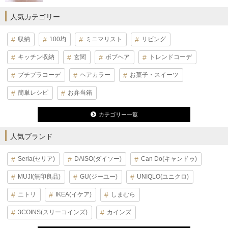
人気カテゴリー
収納
100均
ミニマリスト
リビング
キッチン収納
玄関
ボブヘア
トレンドコーデ
プチプラコーデ
ヘアカラー
お菓子・スイーツ
簡単レシピ
お弁当箱
カテゴリー一覧
人気ブランド
Seria(セリア)
DAISO(ダイソー)
Can Do(キャンドゥ)
MUJI(無印良品)
GU(ジーユー)
UNIQLO(ユニクロ)
ニトリ
IKEA(イケア)
しまむら
3COINS(スリーコインズ)
カインズ