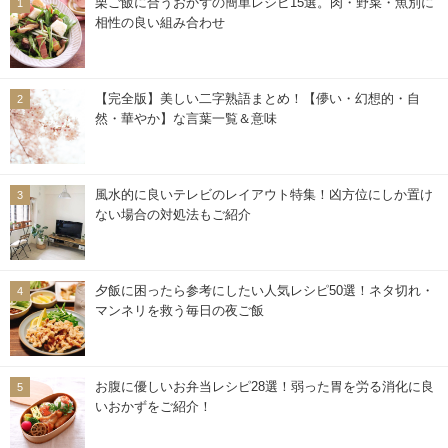
栗ご飯に合うおかずの簡単レシピ15選。肉・野菜・魚別に
相性の良い組み合わせ
【完全版】美しい二字熟語まとめ！【儚い・幻想的・自
然・華やか】な言葉一覧＆意味
風水的に良いテレビのレイアウト特集！凶方位にしか置け
ない場合の対処法もご紹介
夕飯に困ったら参考にしたい人気レシピ50選！ネタ切れ・
マンネリを救う毎日の夜ご飯
お腹に優しいお弁当レシピ28選！弱った胃を労る消化に良
いおかずをご紹介！