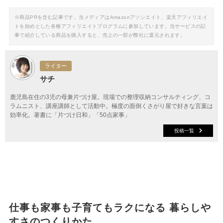
※商品PRを含む記事です。当メディアはAmazonアソシエイト、楽天アフィリエイ
トを始めとした各種アフィリエイトプログラムに参加しています。当サービスの記
事で紹介している商品を購入すると、売上の一部が弊社に還元されます。
ライター
サチ
鹿児島在住の3児の母兼片づけ屋。現場での整理収納コンサルティング、コ
ラムニスト、講座講師として活動中。極度の面倒くさがり屋で好きな言葉は
効率化。著書に「片づけ日和」「50点家事」
投稿一覧
仕事も家事も子育てもラクになる 暮らしや
すさのつくりかた