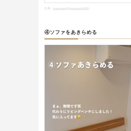
出典：
instagram(@paparaku999)
④ソファをあきらめる