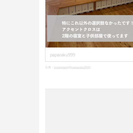
paparaku999
出典：
instagram(@paparaku999)