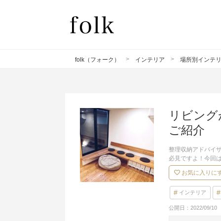
folk（フォーク）
インテリア
場所別インテ
リビング
ご紹介
整理収納アドバイ
必見ですよ！今回
お気に入りに
インテリア
公開日：
2022/09/10