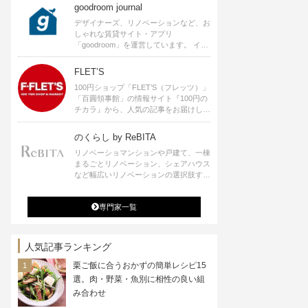
goodroom journal
デザイナーズ、リノベーションなど、お
しゃれな賃貸サイト・アプリ
「goodroom」を運営しています。 イン
テリアや、ひとり暮らし、ふたり暮らし
のアイディアなど、賃貸でも自分らしい
FLET’S
暮らしを楽しむためのヒントをお届けし
100円ショップ「FLET’S（フレッツ）」
ます。
「百圓領事館」の情報サイト『100円の
チカラ』から、人気の記事をお届けしま
す。
のくらし by ReBITA
リノベーショマンションや戸建て、一棟
まるごとリノベーション、シェアハウス
など幅広いリノベーションの選択肢すべ
てが揃うリビタ。ホテル・ワークラウン
ジ・シェアスペースなど、「住む」だけ
専門家一覧
ではなく「働く」「遊ぶ」「学ぶ」「旅
する」といった領域でも、暮らしや生き
方を楽しく豊かにする様々なプロジェク
トを手掛けています。
人気記事ランキング
栗ご飯に合うおかずの簡単レシピ15
選。肉・野菜・魚別に相性の良い組
み合わせ