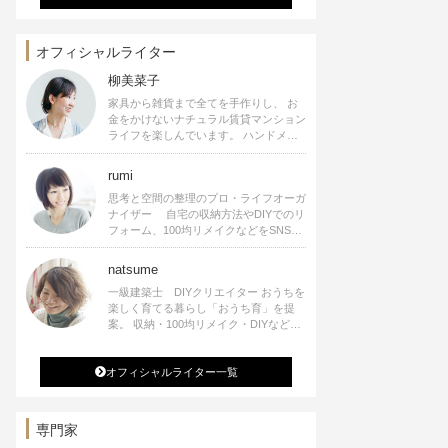
オフィシャルライター
柳美菜子
家具から雑貨まで全てを手作りし、 お
金をかけないナチュラル賃貸マンション
ライフを楽しんでいます。 ハンドメイ
ド雑貨やインテリアに関する著書も出
版、また様々なメディアでも執筆してい
rumi
ます。
思考と空間の整理のプロ・ライフオーガ
ナイザー 自宅の収納方法やDIYでのリ
フォーム、100均リメイクなどをSNSで
公開中。 収納やリメイク、インテリア
の記事の執筆、雑誌・WEBサイトへレ
natsume
シピ提供、店舗プロデュース 2016年９
一級建築士 DIYクリエイター おうちを
月に宝島社より【Rumiのおうち時間を
楽しく育てる暮らし「おうち育」を提
楽しむインテリア】を出版しました。
案。 収納・100均リメイク・DIYなどお
うちに関する楽しいアイディアをSNSで
発信中。 著書 なつめさんちの新しい
オフィシャルライター一覧
のになつかしいアンティークな部屋つく
り 雑誌掲載・TV出演・コラム執筆・
空間プロデュースなど
専門家