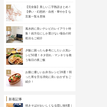
【完全版】美しい二字熟語まとめ！
【儚い・幻想的・自然・華やか】な
言葉一覧＆意味
風水的に良いテレビのレイアウト特
集！凶方位にしか置けない場合の対
処法もご紹介
夕飯に困ったら参考にしたい人気レ
シピ50選！ネタ切れ・マンネリを救
う毎日の夜ご飯
お腹に優しいお弁当レシピ28選！弱
った胃を労る消化に良いおかずをご
紹介！
新着記事
焼きそばがおいしくなる隠し味8選｜