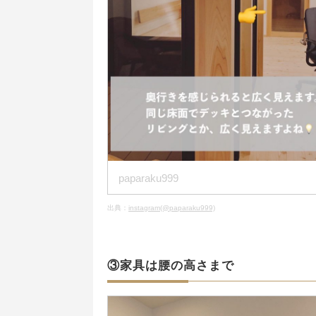
paparaku999
出典：
instagram(@paparaku999)
③家具は腰の高さまで