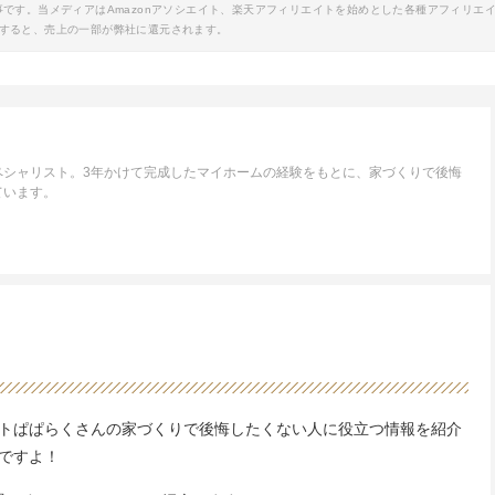
事です。当メディアはAmazonアソシエイト、楽天アフィリエイトを始めとした各種アフィリエ
すると、売上の一部が弊社に還元されます。
ペシャリスト。3年かけて完成したマイホームの経験をもとに、家づくりで後悔
ています。
トぱぱらく
さんの家づくりで後悔したくない人に役立つ情報を紹介
ですよ！