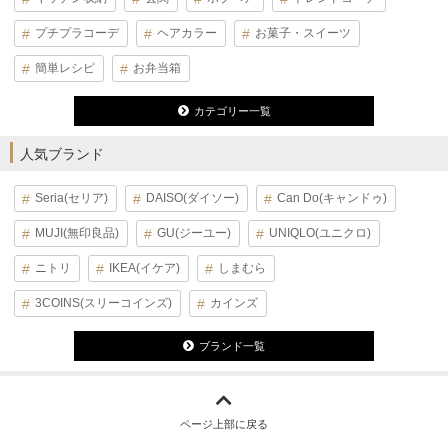
プチプラコーデ
ヘアカラー
お菓子・スイーツ
簡単レシピ
お弁当箱
カテゴリー一覧
人気ブランド
Seria(セリア)
DAISO(ダイソー)
Can Do(キャンドゥ)
MUJI(無印良品)
GU(ジーユー)
UNIQLO(ユニクロ)
ニトリ
IKEA(イケア)
しまむら
3COINS(スリーコインズ)
カインズ
ブランド一覧
ページ上部に戻る