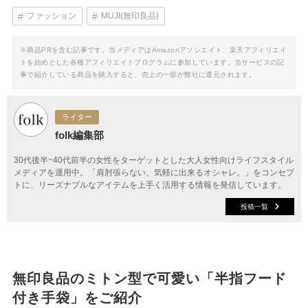
ファッション
MUJI(無印良品)
※商品PRを含む記事です。当メディアはAmazonアソシエイト、楽天アフィリエイ
トを始めとした各種アフィリエイトプログラムに参加しています。当サービスの記
事で紹介している商品を購入すると、売上の一部が弊社に還元されます。
ライター
folk編集部
30代後半~40代前半の女性をターゲットとした大人女性向けライフスタイル
メディアを運用中。「肩肘張らない、気軽に出来るオシャレ。」をコンセプ
トに、リーズナブルなアイテムを上手く活用する情報を発信しています。
投稿一覧
無印良品のミトン型で可愛い「半指フード
付き手袋」をご紹介