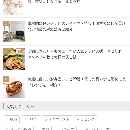
然・華やか】な言葉一覧＆意味
風水的に良いテレビのレイアウト特集！凶方位にしか置け
ない場合の対処法もご紹介
夕飯に困ったら参考にしたい人気レシピ50選！ネタ切れ・
マンネリを救う毎日の夜ご飯
お腹に優しいお弁当レシピ28選！弱った胃を労る消化に良
いおかずをご紹介！
人気カテゴリー
収納
100均
ミニマリスト
リビング
キッチン収納
玄関
ボブヘア
トレンドコーデ