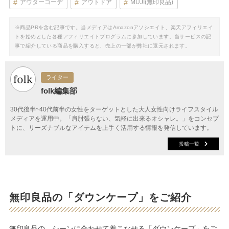
アウターコーデ
アウトドア
MUJI(無印良品)
※商品PRを含む記事です。当メディアはAmazonアソシエイト、楽天アフィリエイ
トを始めとした各種アフィリエイトプログラムに参加しています。当サービスの記
事で紹介している商品を購入すると、売上の一部が弊社に還元されます。
ライター
folk編集部
30代後半~40代前半の女性をターゲットとした大人女性向けライフスタイル
メディアを運用中。「肩肘張らない、気軽に出来るオシャレ。」をコンセプ
トに、リーズナブルなアイテムを上手く活用する情報を発信しています。
投稿一覧
無印良品の「ダウンケープ」をご紹介
無印良品の、シーンに合わせて着こなせる「ダウンケープ」をご