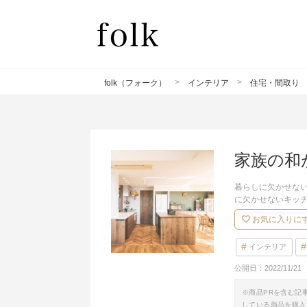
folk（フォーク）
インテリア
住宅・間取り
家族の和
暮らしに欠かせな
に欠かせないキッ
お気に入りに
インテリア
公開日：
2022/11/21
※商品PRを含む記
している商品を購入