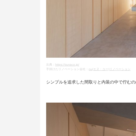
出典：
https://suvaco.jp/
手掛けたリノベーション会社：
nu(エヌ・ユー)リノベーション
シンプルを追求した間取りと内装の中で佇むの