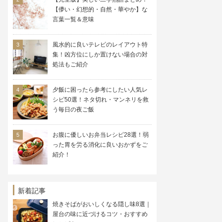
【儚い・幻想的・自然・華やか】な
言葉一覧＆意味
風水的に良いテレビのレイアウト特
集！凶方位にしか置けない場合の対
処法もご紹介
夕飯に困ったら参考にしたい人気レ
シピ50選！ネタ切れ・マンネリを救
う毎日の夜ご飯
お腹に優しいお弁当レシピ28選！弱
った胃を労る消化に良いおかずをご
紹介！
新着記事
焼きそばがおいしくなる隠し味8選｜
屋台の味に近づけるコツ・おすすめ