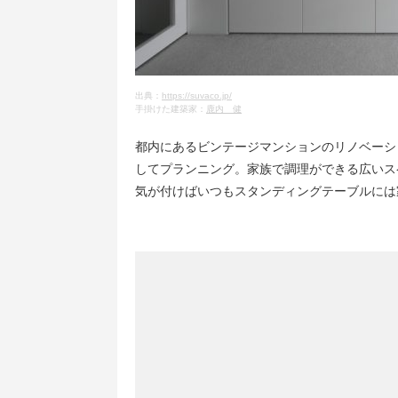
出典：
https://suvaco.jp/
手掛けた建築家：
鹿内 健
都内にあるビンテージマンションのリノベーシ
してプランニング。家族で調理ができる広いス
気が付けばいつもスタンディングテーブルには