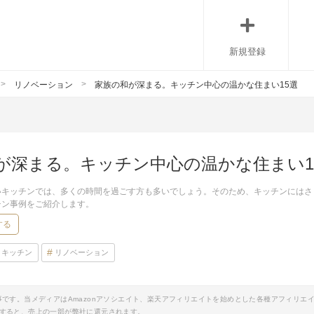
新規登録
リノベーション
家族の和が深まる。キッチン中心の温かな住まい15選
が深まる。キッチン中心の温かな住まい1
いキッチンでは、多くの時間を過ごす方も多いでしょう。そのため、キッチンにはさ
チン事例をご紹介します。
する
キッチン
リノベーション
事です。当メディアはAmazonアソシエイト、楽天アフィリエイトを始めとした各種アフィリエ
すると、売上の一部が弊社に還元されます。