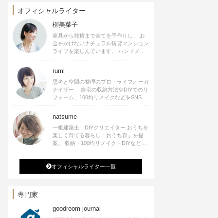
オフィシャルライター
柳美菜子
家具から雑貨まで全てを手作りし、 お
金をかけないナチュラル賃貸マンション
ライフを楽しんでいます。 ハンドメイ
ド雑貨やインテリアに関する著書も出
版、また様々なメディアでも執筆してい
rumi
ます。
思考と空間の整理のプロ・ライフオーガ
ナイザー 自宅の収納方法やDIYでのリ
フォーム、100均リメイクなどをSNSで
公開中。 収納やリメイク、インテリア
の記事の執筆、雑誌・WEBサイトへレ
natsume
シピ提供、店舗プロデュース 2016年９
一級建築士 DIYクリエイター おうちを
月に宝島社より【Rumiのおうち時間を
楽しく育てる暮らし「おうち育」を提
楽しむインテリア】を出版しました。
案。 収納・100均リメイク・DIYなどお
うちに関する楽しいアイディアをSNSで
発信中。 著書 なつめさんちの新しい
オフィシャルライター一覧
のになつかしいアンティークな部屋つく
り 雑誌掲載・TV出演・コラム執筆・
空間プロデュースなど
専門家
goodroom journal