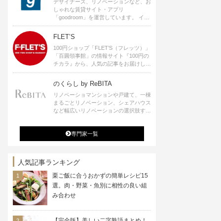
デザイナーズ、リノベーションなど、お
しゃれな賃貸サイト・アプリ
「goodroom」を運営しています。 イン
テリアや、ひとり暮らし、ふたり暮らし
のアイディアなど、賃貸でも自分らしい
FLET’S
暮らしを楽しむためのヒントをお届けし
100円ショップ「FLET’S（フレッツ）」
ます。
「百圓領事館」の情報サイト『100円の
チカラ』から、人気の記事をお届けしま
す。
のくらし by ReBITA
リノベーショマンションや戸建て、一棟
まるごとリノベーション、シェアハウス
など幅広いリノベーションの選択肢すべ
てが揃うリビタ。ホテル・ワークラウン
ジ・シェアスペースなど、「住む」だけ
専門家一覧
ではなく「働く」「遊ぶ」「学ぶ」「旅
する」といった領域でも、暮らしや生き
方を楽しく豊かにする様々なプロジェク
トを手掛けています。
人気記事ランキング
栗ご飯に合うおかずの簡単レシピ15
選。肉・野菜・魚別に相性の良い組
み合わせ
【完全版】美しい二字熟語まとめ！