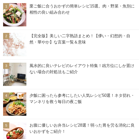
栗ご飯に合うおかずの簡単レシピ15選。肉・野菜・魚別に
相性の良い組み合わせ
【完全版】美しい二字熟語まとめ！【儚い・幻想的・自
然・華やか】な言葉一覧＆意味
風水的に良いテレビのレイアウト特集！凶方位にしか置け
ない場合の対処法もご紹介
夕飯に困ったら参考にしたい人気レシピ50選！ネタ切れ・
マンネリを救う毎日の夜ご飯
お腹に優しいお弁当レシピ28選！弱った胃を労る消化に良
いおかずをご紹介！