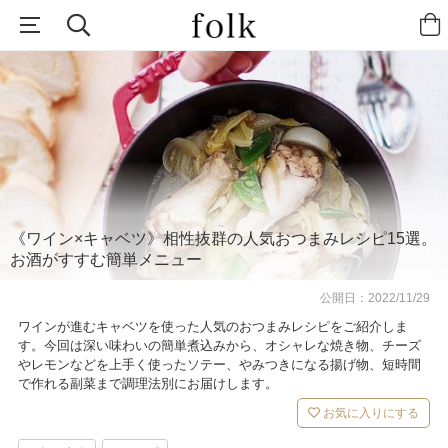
《ワイン×キャベツ》相性抜群の人気おつまみレシピ15選。
お酒がすすむ簡単メニュー
公開日：
2022/11/29
ワインが進むキャベツを使った人気のおつまみレシピをご紹介しま
す。今回は深い味わいの簡単煮込みから、オシャレな焼き物、チーズ
やレモンなどを上手く使ったソテー、やみつきになる揚げ物、短時間
で作れる副菜まで調理法別にお届けします。
お気に入りにする