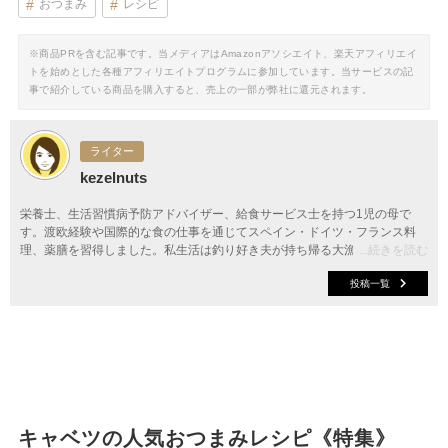
おつまみ
レシピ
※商品PRを含む記事です。当メディアはAmazonアソシエイト、楽天アフィリエイ
トを始めとした各種アフィリエイトプログラムに参加しています。当サービスの記
事で紹介している商品を購入すると、売上の一部が弊社に還元されます。
ライター
kezelnuts
栄養士、生活習慣病予防アドバイザー、給食サービス士を持つ1児の母で
す。渡欧経験や国際的な食の仕事を通じてスペイン・ドイツ・フランス料
理、薬膳を習得しました。私生活は釣り好き夫が持ち帰る大漁の魚を捌くう
...続きを読む
ちに魚料理も得意になりました。
投稿一覧
キャベツの人気おつまみレシピ《特集》