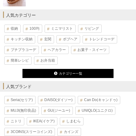
人気カテゴリー
収納
100均
ミニマリスト
リビング
キッチン収納
玄関
ボブヘア
トレンドコーデ
プチプラコーデ
ヘアカラー
お菓子・スイーツ
簡単レシピ
お弁当箱
カテゴリー一覧
人気ブランド
Seria(セリア)
DAISO(ダイソー)
Can Do(キャンドゥ)
MUJI(無印良品)
GU(ジーユー)
UNIQLO(ユニクロ)
ニトリ
IKEA(イケア)
しまむら
3COINS(スリーコインズ)
カインズ