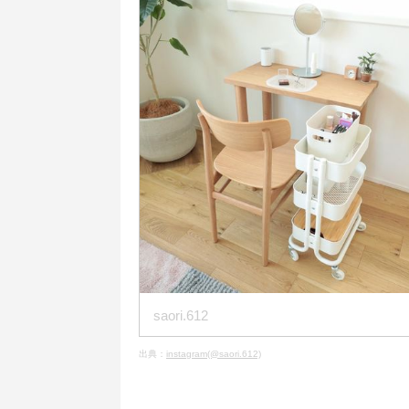
saori.612
出典：
instagram(@saori.612)