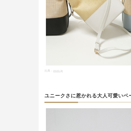
出典：
zozo.jp
ユニークさに惹かれる大人可愛いベ