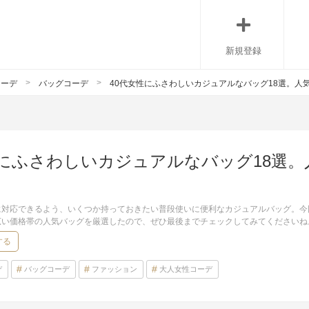
新規登録
コーデ
バッグコーデ
40代女性にふさわしいカジュアルなバッグ18選。人
性にふさわしいカジュアルなバッグ18選
に対応できるよう、いくつか持っておきたい普段使いに便利なカジュアルバッグ。今
広い価格帯の人気バッグを厳選したので、ぜひ最後までチェックしてみてくださいね
する
デ
バッグコーデ
ファッション
大人女性コーデ