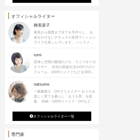
オフィシャルライター
柳美菜子
家具から雑貨まで全てを手作りし、 お
金をかけないナチュラル賃貸マンション
ライフを楽しんでいます。 ハンドメイ
ド雑貨やインテリアに関する著書も出
版、また様々なメディアでも執筆してい
rumi
ます。
思考と空間の整理のプロ・ライフオーガ
ナイザー 自宅の収納方法やDIYでのリ
フォーム、100均リメイクなどをSNSで
公開中。 収納やリメイク、インテリア
の記事の執筆、雑誌・WEBサイトへレ
natsume
シピ提供、店舗プロデュース 2016年９
一級建築士 DIYクリエイター おうちを
月に宝島社より【Rumiのおうち時間を
楽しく育てる暮らし「おうち育」を提
楽しむインテリア】を出版しました。
案。 収納・100均リメイク・DIYなどお
うちに関する楽しいアイディアをSNSで
発信中。 著書 なつめさんちの新しい
オフィシャルライター一覧
のになつかしいアンティークな部屋つく
り 雑誌掲載・TV出演・コラム執筆・
空間プロデュースなど
専門家