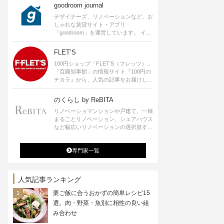
goodroom journal
デザイナーズ、リノベーションなど、お
しゃれな賃貸サイト・アプリ
「goodroom」を運営しています。 イン
テリアや、ひとり暮らし、ふたり暮らし
のアイディアなど、賃貸でも自分らしい
FLET’S
暮らしを楽しむためのヒントをお届けし
100円ショップ「FLET’S（フレッツ）」
ます。
「百圓領事館」の情報サイト『100円の
チカラ』から、人気の記事をお届けしま
す。
のくらし by ReBITA
リノベーショマンションや戸建て、一棟
まるごとリノベーション、シェアハウス
など幅広いリノベーションの選択肢すべ
てが揃うリビタ。ホテル・ワークラウン
ジ・シェアスペースなど、「住む」だけ
専門家一覧
ではなく「働く」「遊ぶ」「学ぶ」「旅
する」といった領域でも、暮らしや生き
方を楽しく豊かにする様々なプロジェク
トを手掛けています。
人気記事ランキング
栗ご飯に合うおかずの簡単レシピ15
選。肉・野菜・魚別に相性の良い組
み合わせ