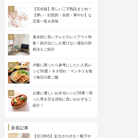
【完全版】美しい二字熟語まとめ！
【儚い・幻想的・自然・華やか】な
言葉一覧＆意味
風水的に良いテレビのレイアウト特
集！凶方位にしか置けない場合の対
処法もご紹介
夕飯に困ったら参考にしたい人気レ
シピ50選！ネタ切れ・マンネリを救
う毎日の夜ご飯
お腹に優しいお弁当レシピ28選！弱
った胃を労る消化に良いおかずをご
紹介！
新着記事
【3COINS】足元ポカポカ！靴下や