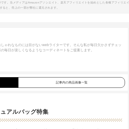
事です。当メディアはAmazonアソシエイト、楽天アフィリエイトを始めとした各種アフィリエ
すると、売上の一部が弊社に還元されます。
しゃれなものには目がないwebライターです。そんな私が毎日欠かさずチェッ
様の毎日が楽しくなるようなコーディネートをご提案します。
記事内の商品画像一覧
ジュアルバッグ特集