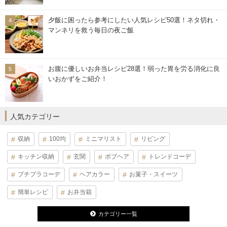
夕飯に困ったら参考にしたい人気レシピ50選！ネタ切れ・
マンネリを救う毎日の夜ご飯
お腹に優しいお弁当レシピ28選！弱った胃を労る消化に良
いおかずをご紹介！
人気カテゴリー
収納
100均
ミニマリスト
リビング
キッチン収納
玄関
ボブヘア
トレンドコーデ
プチプラコーデ
ヘアカラー
お菓子・スイーツ
簡単レシピ
お弁当箱
カテゴリー一覧