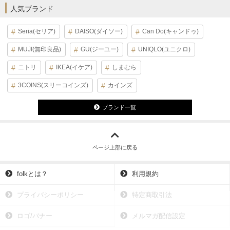
人気ブランド
Seria(セリア)
DAISO(ダイソー)
Can Do(キャンドゥ)
MUJI(無印良品)
GU(ジーユー)
UNIQLO(ユニクロ)
ニトリ
IKEA(イケア)
しまむら
3COINS(スリーコインズ)
カインズ
ブランド一覧
ページ上部に戻る
folkとは？
利用規約
プライバシーポリシー
特定商取引法
ロゴ/バナー
メルマガ配信設定