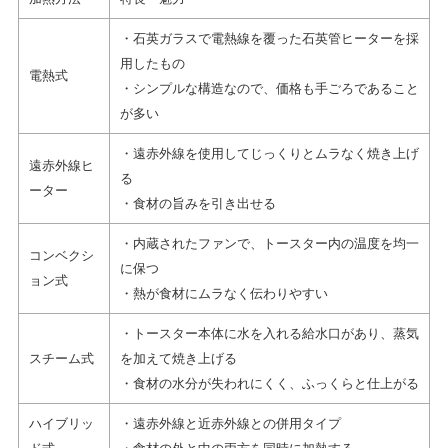
・石英ガラスで電熱線を覆った石英管ヒーターを採
用したもの
電熱式
・シンプルな構造なので、価格も手ごろであること
が多い
・遠赤外線を使用してじっくりとムラなく焼き上げ
遠赤外線ヒ
る
ーター
・食材の旨みを引き出せる
・内蔵されたファンで、トースター内の温度を均一
コンベクシ
に保つ
ョン式
・熱が食材にムラなく伝わりやすい
・トースター本体に水を入れる給水口があり、蒸気
スチーム式
を加えて焼き上げる
・食材の水分が失われにくく、ふっくらと仕上がる
ハイブリッ
・遠赤外線と近赤外線との併用タイプ