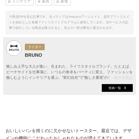
インテリア
家具
家電
※商品PRを含む記事です。当メディアはAmazonアソシエイト、楽天アフィリエイ
トを始めとした各種アフィリエイトプログラムに参加しています。当サービスの記
事で紹介している商品を購入すると、売上の一部が弊社に還元されます。
ライター
BRUNO
愉しみ上手な大人が集い、生まれた、ライフスタイルブランド。たとえば、
ビーチサイドを仕事場に、いつもの食卓をパーティに変え、ファッションを
愉しむようにインテリアを選ぶ。"変幻自在"で"愉しさ重視"のライフスタイ
...続きを読む
ルがBRUNO流。BRUNOは、人生を愉しむための遊び心に満ちた ライフス
投稿一覧
タイルをお届けします。
おいしいパンを焼くのに欠かせないトースター。最近では、デザ
インや機能にこだわったおしゃれなものが増えてきています。