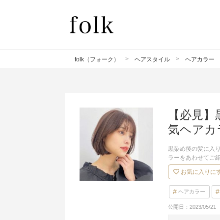
folk（フォーク）
ヘアスタイル
ヘアカラー
【必見】
気ヘアカ
黒染め後の髪に入
ラーをあわせてご
お気に入りに
ヘアカラー
公開日：
2023/05/21