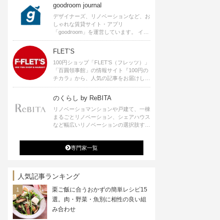
goodroom journal
デザイナーズ、リノベーションなど、お
しゃれな賃貸サイト・アプリ
「goodroom」を運営しています。 イン
テリアや、ひとり暮らし、ふたり暮らし
のアイディアなど、賃貸でも自分らしい
FLET’S
暮らしを楽しむためのヒントをお届けし
100円ショップ「FLET’S（フレッツ）」
ます。
「百圓領事館」の情報サイト『100円の
チカラ』から、人気の記事をお届けしま
す。
のくらし by ReBITA
リノベーショマンションや戸建て、一棟
まるごとリノベーション、シェアハウス
など幅広いリノベーションの選択肢すべ
てが揃うリビタ。ホテル・ワークラウン
ジ・シェアスペースなど、「住む」だけ
専門家一覧
ではなく「働く」「遊ぶ」「学ぶ」「旅
する」といった領域でも、暮らしや生き
方を楽しく豊かにする様々なプロジェク
トを手掛けています。
人気記事ランキング
栗ご飯に合うおかずの簡単レシピ15
選。肉・野菜・魚別に相性の良い組
み合わせ