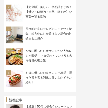
【完全版】美しい二字熟語まとめ！
【儚い・幻想的・自然・華やか】な
言葉一覧＆意味
風水的に良いテレビのレイアウト特
集！凶方位にしか置けない場合の対
処法もご紹介
夕飯に困ったら参考にしたい人気レ
シピ50選！ネタ切れ・マンネリを救
う毎日の夜ご飯
お腹に優しいお弁当レシピ28選！弱
った胃を労る消化に良いおかずをご
紹介！
新着記事
【厳選】50代に似合うショートカッ