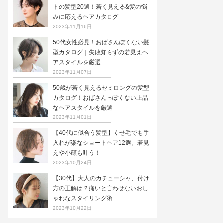
トの髪型20選！若く見える&髪の悩
みに応えるヘアカタログ
2023年11月16日
50代女性必見！おばさんぽくない髪
型カタログ｜失敗知らずの若見えヘ
アスタイルを厳選
2023年11月07日
50歳が若く見えるセミロングの髪型
カタログ！おばさんっぽくない上品
なヘアスタイルを厳選
2023年11月01日
【40代に似合う髪型】くせ毛でも手
入れが楽なショートヘア12選。若見
えや小顔も叶う！
2023年10月24日
【30代】大人のカチューシャ、付け
方の正解は？痛いと言わせないおし
ゃれなスタイリング術
2023年10月22日