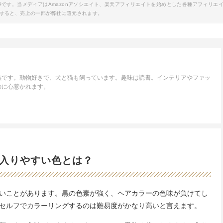
事です。当メディアはAmazonアソシエイト、楽天アフィリエイトを始めとした各種アフィリエ
すると、売上の一部が弊社に還元されます。
族です。動物好きで、犬と猫も飼っています。趣味は読書。インテリアやファッ
のに心惹かれます。
入りやすい色とは？
いことがあります。黒の色素が強く、ヘアカラーの色味が負けてし
セルフでカラーリングするのは難易度がかなり高いと言えます。