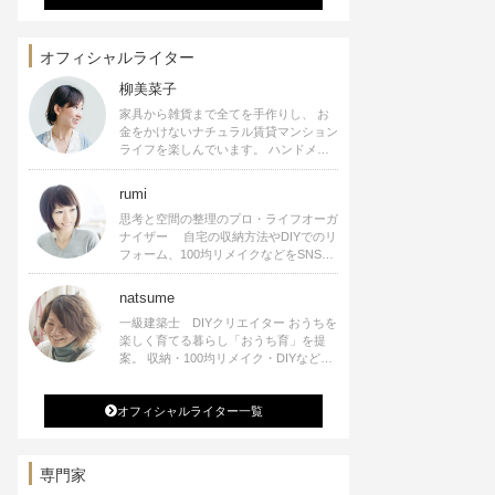
オフィシャルライター
柳美菜子
家具から雑貨まで全てを手作りし、 お
金をかけないナチュラル賃貸マンション
ライフを楽しんでいます。 ハンドメイ
ド雑貨やインテリアに関する著書も出
版、また様々なメディアでも執筆してい
rumi
ます。
思考と空間の整理のプロ・ライフオーガ
ナイザー 自宅の収納方法やDIYでのリ
フォーム、100均リメイクなどをSNSで
公開中。 収納やリメイク、インテリア
の記事の執筆、雑誌・WEBサイトへレ
natsume
シピ提供、店舗プロデュース 2016年９
一級建築士 DIYクリエイター おうちを
月に宝島社より【Rumiのおうち時間を
楽しく育てる暮らし「おうち育」を提
楽しむインテリア】を出版しました。
案。 収納・100均リメイク・DIYなどお
うちに関する楽しいアイディアをSNSで
発信中。 著書 なつめさんちの新しい
オフィシャルライター一覧
のになつかしいアンティークな部屋つく
り 雑誌掲載・TV出演・コラム執筆・
空間プロデュースなど
専門家