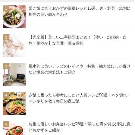
栗ご飯に合うおかずの簡単レシピ15選。肉・野菜・魚別に
相性の良い組み合わせ
【完全版】美しい二字熟語まとめ！【儚い・幻想的・自
然・華やか】な言葉一覧＆意味
風水的に良いテレビのレイアウト特集！凶方位にしか置け
ない場合の対処法もご紹介
夕飯に困ったら参考にしたい人気レシピ50選！ネタ切れ・
マンネリを救う毎日の夜ご飯
お腹に優しいお弁当レシピ28選！弱った胃を労る消化に良
いおかずをご紹介！