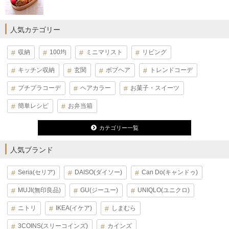
人気カテゴリー
収納
100均
ミニマリスト
リビング
キッチン収納
玄関
ボブヘア
トレンドコーデ
プチプラコーデ
ヘアカラー
お菓子・スイーツ
簡単レシピ
お弁当箱
カテゴリー一覧
人気ブランド
Seria(セリア)
DAISO(ダイソー)
Can Do(キャンドゥ)
MUJI(無印良品)
GU(ジーユー)
UNIQLO(ユニクロ)
ニトリ
IKEA(イケア)
しまむら
3COINS(スリーコインズ)
カインズ