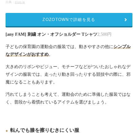
出典：
zozo.jp
ZOZOTOWNで詳細を見る
[any FAM] 刺繍 オン・オフショルダー Tシャツ
2,500円
子どもの保育園の運動会の服装では、動きやすさの他に
シンプル
なデザインがおすすめ
。
大きめのリボンやビジュー、モチーフなどがついたおしゃれなデ
ザインの服装では、走ったり動き回ったりする競技中の際に、邪
魔になることもあります。
汚れてしまうことも考えて、運動会のために準備した服装ではな
く、普段から着慣れているアイテムを選びましょう。
転んでも膝を擦りむきにくい服