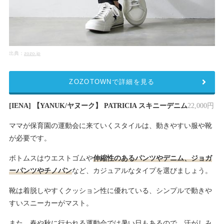
出典：
zozo.jp
ZOZOTOWNで詳細を見る
[IENA] 【YANUK/ヤヌーク】 PATRICIA スキニーデニム
22,000円
ママが保育園の運動会に来ていくスタイルは、動きやすい服や靴
が必要です。
ボトムスはウエストゴムや
伸縮性のあるパンツやデニム、ジョガ
ーパンツやチノパン
など、カジュアルなタイプを選びましょう。
靴は着脱しやすくクッション性に優れている、シンプルで動きや
すいスニーカーがマスト。
また、春や秋に行われる運動会では暑い日もあるので、汗がしみ