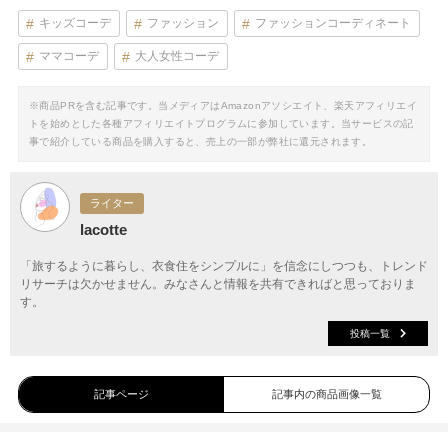
キッズコーデ
ファッション
ファッションコーディネート
ママコーデ
大人女性コーデ
※商品PRを含む記事です。当メディアはAmazonアソシエイト、楽天アフィリエイ
トを始めとした各種アフィリエイトプログラムに参加しています。当サービスの記
事で紹介している商品を購入すると、売上の一部が弊社に還元されます。
ライター
lacotte
「旅するように暮らし、衣食住をシンプルに」を信念にしつつも、トレンド
リサーチは欠かせません。みなさんと情報を共有できればと思っておりま
す。
投稿一覧
記事ページ
記事内の商品画像一覧