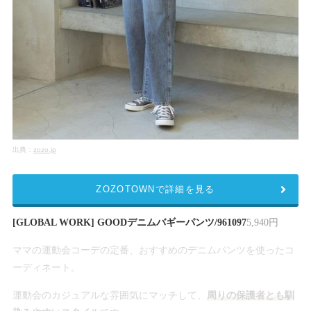
出典：
zozo.jp
ZOZOTOWNで詳細を見る
[GLOBAL WORK] GOODデニムバギーパンツ/961097
5,940円
ママの運動会コーデの定番、おすすめのデニムパンツを使ったコ
ーディネート。
運動会のカジュアルな雰囲気にマッチして、
周りの保護者とも馴