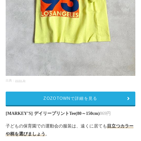
出典：
zozo.jp
ZOZOTOWNで詳細を見る
[MARKEY’S] デイリープリントTee(80～150cm)
869円
子どもの保育園での運動会の服装は、遠くに居ても
目立つカラー
や柄を選びましょう
。