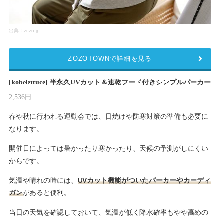
出典：
zozo.jp
ZOZOTOWNで詳細を見る
[kobelettuce] 半永久UVカット＆速乾フード付きシンプルパーカー
2,536円
春や秋に行われる運動会では、日焼けや防寒対策の準備も必要に
なります。
開催日によっては暑かったり寒かったり、天候の予測がしにくい
からです。
気温や晴れの時には、
UVカット機能がついたパーカーやカーディ
ガン
があると便利。
当日の天気を確認しておいて、気温が低く降水確率もやや高めの