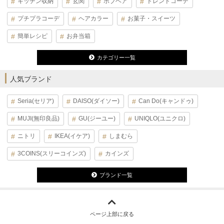
キッチン収納
玄関
ボブヘア
トレンドコーデ
プチプラコーデ
ヘアカラー
お菓子・スイーツ
簡単レシピ
お弁当箱
カテゴリー一覧
人気ブランド
Seria(セリア)
DAISO(ダイソー)
Can Do(キャンドゥ)
MUJI(無印良品)
GU(ジーユー)
UNIQLO(ユニクロ)
ニトリ
IKEA(イケア)
しまむら
3COINS(スリーコインズ)
カインズ
ブランド一覧
ページ上部に戻る