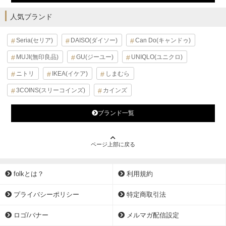
人気ブランド
Seria(セリア)
DAISO(ダイソー)
Can Do(キャンドゥ)
MUJI(無印良品)
GU(ジーユー)
UNIQLO(ユニクロ)
ニトリ
IKEA(イケア)
しまむら
3COINS(スリーコインズ)
カインズ
ブランド一覧
ページ上部に戻る
folkとは？
利用規約
プライバシーポリシー
特定商取引法
ロゴ/バナー
メルマガ配信設定