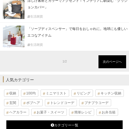
涼しげ素材とカラーでアクセント！インテリアに馴染む「クッシ
ョンカバー」
生活雑貨
「ソープディスペンサー」で毎日をおしゃれに。地球にも優しい
エコなアイテム
生活雑貨
1/2
次のページへ
人気カテゴリー
収納
100均
ミニマリスト
リビング
キッチン収納
玄関
ボブヘア
トレンドコーデ
プチプラコーデ
ヘアカラー
お菓子・スイーツ
簡単レシピ
お弁当箱
カテゴリー一覧