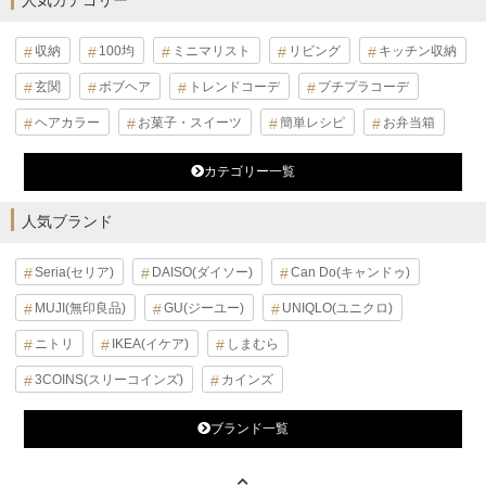
人気カテゴリー
収納
100均
ミニマリスト
リビング
キッチン収納
玄関
ボブヘア
トレンドコーデ
プチプラコーデ
ヘアカラー
お菓子・スイーツ
簡単レシピ
お弁当箱
カテゴリー一覧
人気ブランド
Seria(セリア)
DAISO(ダイソー)
Can Do(キャンドゥ)
MUJI(無印良品)
GU(ジーユー)
UNIQLO(ユニクロ)
ニトリ
IKEA(イケア)
しまむら
3COINS(スリーコインズ)
カインズ
ブランド一覧