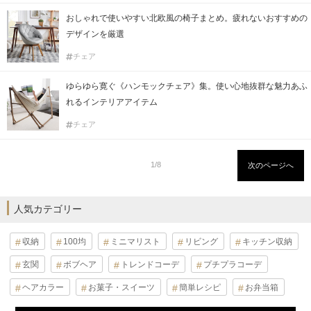
おしゃれで使いやすい北欧風の椅子まとめ。疲れないおすすめの
デザインを厳選
チェア
ゆらゆら寛ぐ《ハンモックチェア》集。使い心地抜群な魅力あふ
れるインテリアアイテム
チェア
1/8
次のページへ
人気カテゴリー
収納
100均
ミニマリスト
リビング
キッチン収納
玄関
ボブヘア
トレンドコーデ
プチプラコーデ
ヘアカラー
お菓子・スイーツ
簡単レシピ
お弁当箱