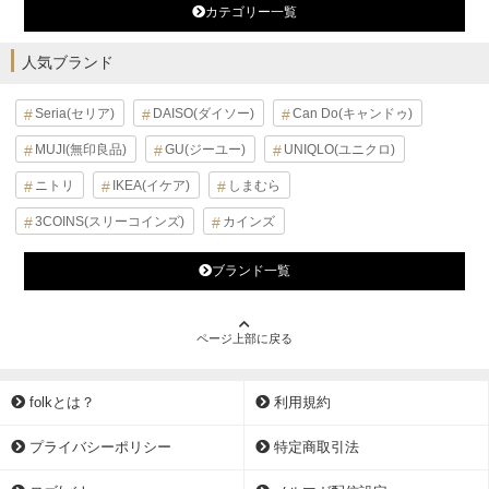
カテゴリー一覧
人気ブランド
Seria(セリア)
DAISO(ダイソー)
Can Do(キャンドゥ)
MUJI(無印良品)
GU(ジーユー)
UNIQLO(ユニクロ)
ニトリ
IKEA(イケア)
しまむら
3COINS(スリーコインズ)
カインズ
ブランド一覧
ページ上部に戻る
folkとは？
利用規約
プライバシーポリシー
特定商取引法