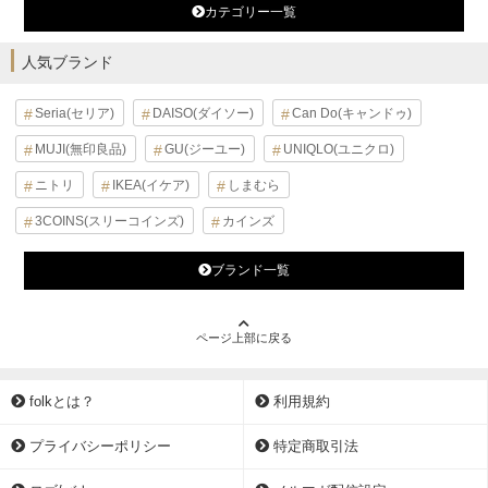
カテゴリー一覧
人気ブランド
Seria(セリア)
DAISO(ダイソー)
Can Do(キャンドゥ)
MUJI(無印良品)
GU(ジーユー)
UNIQLO(ユニクロ)
ニトリ
IKEA(イケア)
しまむら
3COINS(スリーコインズ)
カインズ
ブランド一覧
ページ上部に戻る
folkとは？
利用規約
プライバシーポリシー
特定商取引法