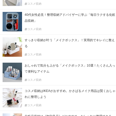
コスメ収納
40代女性必見！整理収納アドバイザーに学ぶ「毎日ラクする化粧
品収納」
コスメ収納
すっきり収納が叶う「メイクボックス」！実用的でキレイに整え
る
コスメ収納
おしゃれで気分も上がる「メイクボックス」10選！たくさん入っ
て便利なアイテム
コスメ収納
コスメ収納はIKEAがおすすめ。かさばるメイク用品は賢くおしゃ
れに整理しよう
コスメ収納