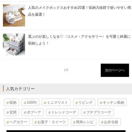
人気のメイクボックスおすすめ20選！収納力抜群で使いやすい商
品を厳選！
選ぶのが楽しくなる♡〈コスメ・アクセサリー〉を可愛く綺麗に
収納しよう！
1/6
次のページへ
人気カテゴリー
収納
100均
ミニマリスト
リビング
キッチン収納
玄関
ボブヘア
トレンドコーデ
プチプラコーデ
ヘアカラー
お菓子・スイーツ
簡単レシピ
お弁当箱