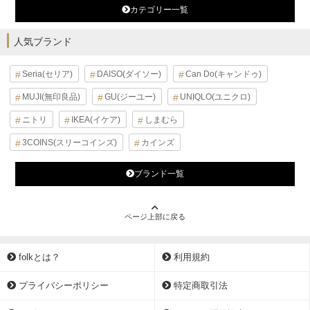
カテゴリー一覧
人気ブランド
Seria(セリア)
DAISO(ダイソー)
Can Do(キャンドゥ)
MUJI(無印良品)
GU(ジーユー)
UNIQLO(ユニクロ)
ニトリ
IKEA(イケア)
しまむら
3COINS(スリーコインズ)
カインズ
ブランド一覧
ページ上部に戻る
folkとは？
利用規約
プライバシーポリシー
特定商取引法