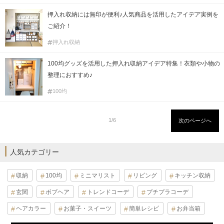
押入れ収納には無印が便利♪人気商品を活用したアイデア実例を
ご紹介！
押入れ収納
100均グッズを活用した押入れ収納アイデア特集！衣類や小物の
整理におすすめ♪
100均
1/6
次のページへ
人気カテゴリー
収納
100均
ミニマリスト
リビング
キッチン収納
玄関
ボブヘア
トレンドコーデ
プチプラコーデ
ヘアカラー
お菓子・スイーツ
簡単レシピ
お弁当箱