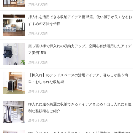
押入れ収納
押入れを活用できる収納アイデア術15選。使い勝手が良くなるお
すすめの方法を伝授
押入れ収納
突っ張り棒で押入れの収納力アップ。空間を有効活用したアイデ
ア実例15選
押入れ収納
【押入れ】のデッドスペースの活用アイデア。暮らしが整う簡
単・おしゃれな収納術
押入れ収納
押入れに服を綺麗に収納できるアイデアまとめ！出し入れにも便
利な整頓術をご紹介
押入れ収納