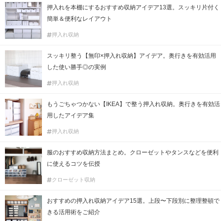
押入れを本棚にするおすすめ収納アイデア13選。スッキリ片付く
簡単＆便利なレイアウト
押入れ収納
スッキリ整う【無印×押入れ収納】アイデア。奥行きを有効活用
した使い勝手◎の実例
押入れ収納
もうごちゃつかない【IKEA】で整う押入れ収納。奥行きを有効活
用したアイデア集
押入れ収納
服のおすすめ収納方法まとめ。クローゼットやタンスなどを便利
に使えるコツを伝授
クローゼット収納
おすすめの押入れ収納アイデア15選。上段〜下段別に整理整頓で
きる活用術をご紹介